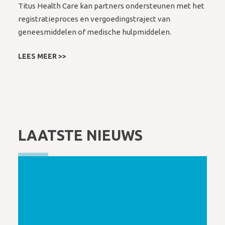
Titus Health Care kan partners ondersteunen met het
registratieproces en vergoedingstraject van
geneesmiddelen of medische hulpmiddelen.
LEES MEER >>
LAATSTE NIEUWS
Koperspiraal afraden bij hevig
bloedverlies?
4 juni 2024
MEER LEZEN