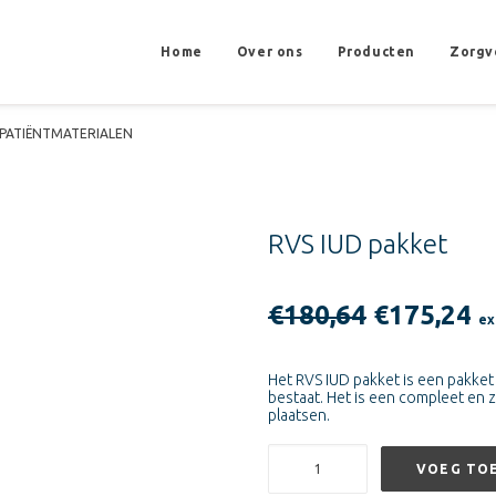
Home
Over ons
Producten
Zorgv
PATIËNTMATERIALEN
RVS IUD pakket
Oorspron
H
€
180,64
€
175,24
ex
prijs
pr
was:
is
Het RVS IUD pakket is een pakke
bestaat. Het is een compleet en 
€180,64.
€
plaatsen.
RVS
VOEG TO
IUD