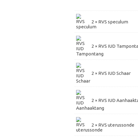
pakket
aantal
2 ×
RVS speculum
2 ×
RVS IUD Tampont
2 ×
RVS IUD Schaar
2 ×
RVS IUD Aanhaakt
2 ×
RVS uterussonde