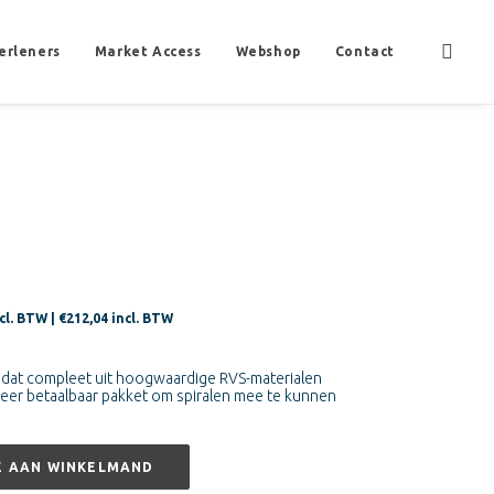
erleners
Market Access
Webshop
Contact
kelijke
uidige
cl. BTW |
€
212,04
incl. BTW
ijs
:
t dat compleet uit hoogwaardige RVS-materialen
zeer betaalbaar pakket om spiralen mee te kunnen
175,24.
E AAN WINKELMAND