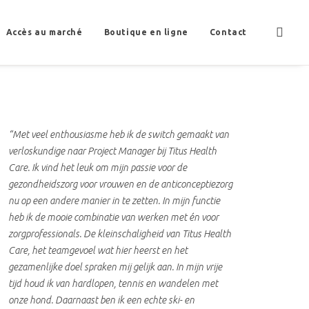
Accès au marché
Boutique en ligne
Contact
“Met veel enthousiasme heb ik de switch gemaakt van
verloskundige naar Project Manager bij Titus Health
Care. Ik vind het leuk om mijn passie voor de
gezondheidszorg voor vrouwen en de anticonceptiezorg
nu op een andere manier in te zetten. In mijn functie
heb ik de mooie combinatie van werken met én voor
zorgprofessionals. De kleinschaligheid van Titus Health
Care, het teamgevoel wat hier heerst en het
gezamenlijke doel spraken mij gelijk aan. In mijn vrije
tijd houd ik van hardlopen, tennis en wandelen met
onze hond. Daarnaast ben ik een echte ski- en