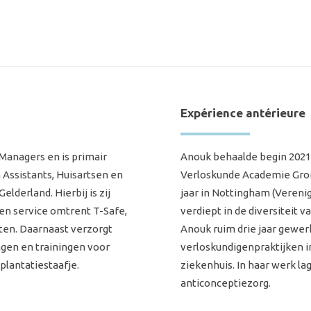
Expérience antérieure
Managers en is primair
Anouk behaalde begin 2021
Assistants, Huisartsen en
Verloskunde Academie Groni
elderland. Hierbij is zij
jaar in Nottingham (Verenig
en service omtrent T-Safe,
verdiept in de diversiteit
ten. Daarnaast verzorgt
Anouk ruim drie jaar gewerk
gen en trainingen voor
verloskundigenpraktijken in
plantatiestaafje.
ziekenhuis. In haar werk la
anticonceptiezorg.