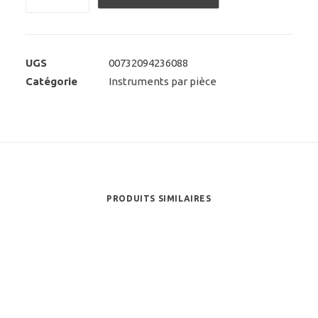
de
Welch
Allyn
Kleenspec
UGS
00732094236088
verlichtingssysteem
Catégorie
Instruments par pièce
PRODUITS SIMILAIRES