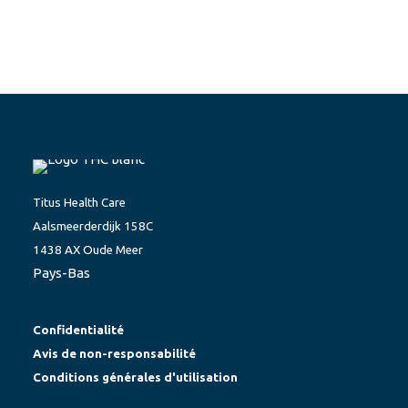
AJOUTER AU PANIER
Welch Allyn Kleenspec spéculum moyen
€
2,31
Hors TVA
€
2,80
TVA incluse.
Titus Health Care
Aalsmeerderdijk 158C
1438 AX Oude Meer
Pays-Bas
Confidentialité
Avis de non-responsabilité
Conditions générales d'utilisation