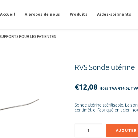
Accueil
A propos de nous
Produits
Aides-soignants
SUPPORTS POUR LES PATIENTES
RVS Sonde utérine
€
12,08
Hors TVA
€
14,62
TVA 
Sonde utérine stérilisable. La so
centimètre. Fabriqué en acier ino
quantité
AJOUTER 
de