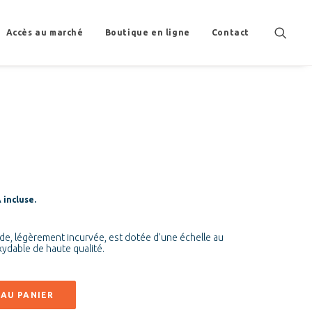
Accès au marché
Boutique en ligne
Contact
incluse.
nde, légèrement incurvée, est dotée d'une échelle au
xydable de haute qualité.
AU PANIER