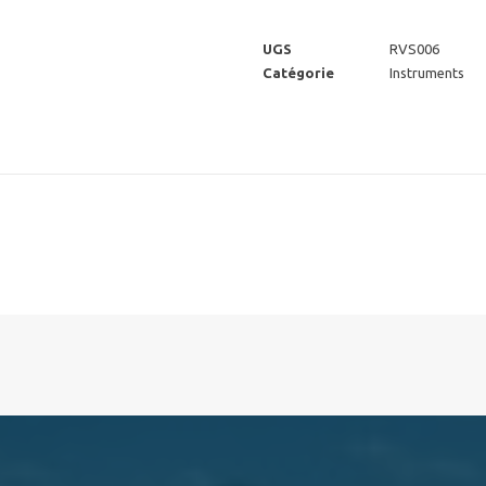
RVS
uterussonde
UGS
RVS006
Catégorie
Instruments