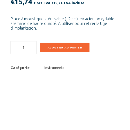
€
15,74
Hors TVA
€
15,74
TVA incluse.
Pince à moustique stérilisable (12 cm), en acier inoxydable
allemand de haute qualité. A utiliser pour retirer la tige
d'implantation.
quantité
AJOUTER AU PANIER
de
RVS
Mosquitoklem
Catégorie
Instruments