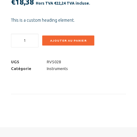
€
18,38
Hors TVA
€
22,24
TVA incluse.
This is a custom heading element.
quantité
AJOUTER AU PANIER
de
RVS
IUD
UGS
RVS028
Tampontang
Catégorie
Instruments