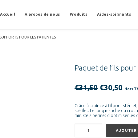
Accueil
A propos de nous
Produits
Aides-soignants
SUPPORTS POUR LES PATIENTES
Paquet de fils pour
Le
Le
€
31,50
€
30,50
Hors 
prix
prix
d'origine
actu
Grâce à la pince à fil pour stérilet
stérilet. Le long manche du croc
était
est
mm. Cela permet d'optimiser les c
:
:
quantité
€31,50.
€30,
AJOUTER 
de