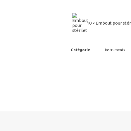
IUD
draadjespakker
(10
10 ×
Embout pour stér
stuks)
Catégorie
Instruments