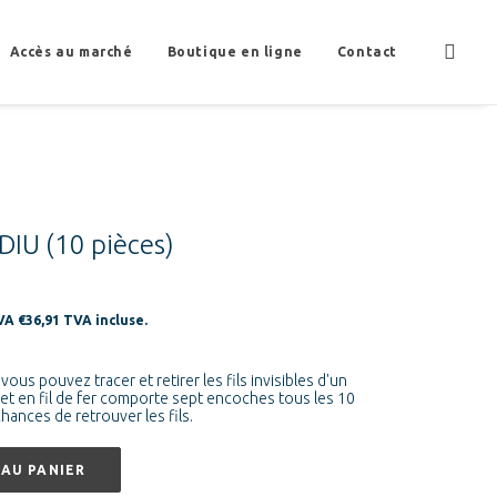
Accès au marché
Boutique en ligne
Contact
 DIU (10 pièces)
TVA
€
36,91
TVA incluse.
el
, vous pouvez tracer et retirer les fils invisibles d'un
het en fil de fer comporte sept encoches tous les 10
hances de retrouver les fils.
50.
AU PANIER